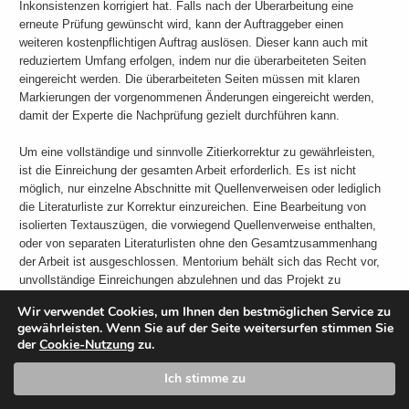
Inkonsistenzen korrigiert hat. Falls nach der Überarbeitung eine
erneute Prüfung gewünscht wird, kann der Auftraggeber einen
weiteren kostenpflichtigen Auftrag auslösen. Dieser kann auch mit
reduziertem Umfang erfolgen, indem nur die überarbeiteten Seiten
eingereicht werden. Die überarbeiteten Seiten müssen mit klaren
Markierungen der vorgenommenen Änderungen eingereicht werden,
damit der Experte die Nachprüfung gezielt durchführen kann.
Um eine vollständige und sinnvolle Zitierkorrektur zu gewährleisten,
ist die Einreichung der gesamten Arbeit erforderlich. Es ist nicht
möglich, nur einzelne Abschnitte mit Quellenverweisen oder lediglich
die Literaturliste zur Korrektur einzureichen. Eine Bearbeitung von
isolierten Textauszügen, die vorwiegend Quellenverweise enthalten,
oder von separaten Literaturlisten ohne den Gesamtzusammenhang
der Arbeit ist ausgeschlossen. Mentorium behält sich das Recht vor,
unvollständige Einreichungen abzulehnen und das Projekt zu
stornieren.
Wir verwendet Cookies, um Ihnen den bestmöglichen Service zu
gewährleisten. Wenn Sie auf der Seite weitersurfen stimmen Sie
1.6 Übersetzung
der
Cookie-Nutzung
zu.
Der Service „Übersetzung“ umfasst: die Übersetzung des
ausgewählten eingereichten Ausgangstextes von der gewählten
Ich stimme zu
Ausgangssprache in die gewählte Zielsprache; stilistische
Optimierung des übersetzten Textes entsprechend der Textart. Der