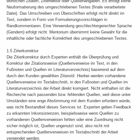
wörtlichen Zitaten, Zitierweise oder Quellenangaben. Es erfolgt keine
Neuformatierung des umgeschriebenen Textes (finale verarbeitete
Datei). Das Umschreiben von Überschriften erfolgt nicht direkt im
Text, sondern in Form von Formulierungsvorschlägen in
Randkommentaren. Eine Verwendung geschlechtergerechter Sprache
(Gendern) erfolgt nicht. Mentorium übernimmt keine Gewähr für die
inhaltliche oder fachliche Korrektheit des umgeschriebenen Textes.
1.5 Zitierkorrektur
Die Zitierkorrektur durch Experten enthält die Überprüfung und
Korrektur der Zitationsweise (Quellenverweise im Text, in den
Fußnoten und Quellen im Literaturverzeichnis) basierend auf dem
durch den Kunden gewählten Zitierstil. Hierbei werden vorhandene
Quellenverweise im Textabschnitt, in den Fußnoten und Quellen im
Literaturverzeichnis der Arbeit direkt korrigiert. Nicht enthalten ist die
Recherche nach passenden bzw. fehlenden Quellen, weil diese unter
Umständen eine enge Abstimmung mit dem Kunden erfordern würde,
was nicht Bestandteil dieses Services ist. Experten geben Feedback
zu erkannten Inkonsistenzen, beispielsweise wenn Quellen zu
vorhandenen Quellenverweisen fehlen oder eine Zuordnung nicht
sicher möglich ist, Quellen ungenutzt sind, also nicht mit
entsprechenden Quellenverweisen im Textabschnitt der Arbeit
verwendet werden.