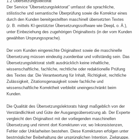
1.2 Übersetzungslektorat
Der Service “Übersetzungslektorat” umfasst die sprachliche,
stilistische und semantische Überprüfung sowie die Korrektur eines
durch den Kunden bereitgestellten maschinell übersetzten Textes
(z. B. mittels KI-gestützter Übersetzungssoftware wie DeepL o. Ä.),
unter Einbeziehung des zugehörigen Originaltexts (in der vom Kunden
gewählten Ursprungssprache).
Der vom Kunden eingereichte Originaltext sowie die maschinelle
Übersetzung müssen eindeutig zuordenbar und vollständig sein. Das
Übersetzungslektorat stellt ausdrücklich keine inhaltliche,
wissenschaftliche, fachliche, rechtliche oder redaktionelle Prüfung
des Textes dar. Die Verantwortung für Inhalt, Richtigkeit, rechtliche
Zulässigkeit, Zitationsgenauigkeit sowie fachliche und
wissenschaftliche Korrektheit verbleibt uneingeschränkt beim
Kunden.
Die Qualität des Übersetzungslektorats hängt maßgeblich von der
Verständlichkeit und Güte der Ausgangsübersetzung ab. Der Experte
vergleicht den Originaltext mit der vorliegenden maschinellen
Übersetzung und nimmt dort Korrekturen vor, wo Inkonsistenzen,
Fehler oder Unklarheiten bestehen. Diese Korrekturen erfolgen unter
bestmöglicher Beibehaltung der ursprünglichen Intention, Zielgruppe,