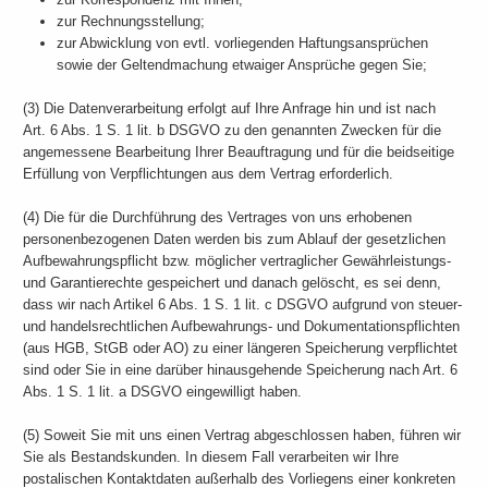
zur Rechnungsstellung;
zur Abwicklung von evtl. vorliegenden Haftungsansprüchen
sowie der Geltendmachung etwaiger Ansprüche gegen Sie;
(3) Die Datenverarbeitung erfolgt auf Ihre Anfrage hin und ist nach
Art. 6 Abs. 1 S. 1 lit. b DSGVO zu den genannten Zwecken für die
angemessene Bearbeitung Ihrer Beauftragung und für die beidseitige
Erfüllung von Verpflichtungen aus dem Vertrag erforderlich.
(4) Die für die Durchführung des Vertrages von uns erhobenen
personenbezogenen Daten werden bis zum Ablauf der gesetzlichen
Aufbewahrungspflicht bzw. möglicher vertraglicher Gewährleistungs-
und Garantierechte gespeichert und danach gelöscht, es sei denn,
dass wir nach Artikel 6 Abs. 1 S. 1 lit. c DSGVO aufgrund von steuer-
und handelsrechtlichen Aufbewahrungs- und Dokumentationspflichten
(aus HGB, StGB oder AO) zu einer längeren Speicherung verpflichtet
sind oder Sie in eine darüber hinausgehende Speicherung nach Art. 6
Abs. 1 S. 1 lit. a DSGVO eingewilligt haben.
(5) Soweit Sie mit uns einen Vertrag abgeschlossen haben, führen wir
Sie als Bestandskunden. In diesem Fall verarbeiten wir Ihre
postalischen Kontaktdaten außerhalb des Vorliegens einer konkreten