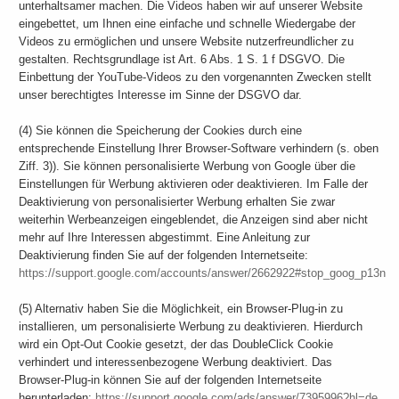
unterhaltsamer machen. Die Videos haben wir auf unserer Website
eingebettet, um Ihnen eine einfache und schnelle Wiedergabe der
Videos zu ermöglichen und unsere Website nutzerfreundlicher zu
gestalten. Rechtsgrundlage ist Art. 6 Abs. 1 S. 1 f DSGVO. Die
Einbettung der YouTube-Videos zu den vorgenannten Zwecken stellt
unser berechtigtes Interesse im Sinne der DSGVO dar.
(4) Sie können die Speicherung der Cookies durch eine
entsprechende Einstellung Ihrer Browser-Software verhindern (s. oben
Ziff. 3)). Sie können personalisierte Werbung von Google über die
Einstellungen für Werbung aktivieren oder deaktivieren. Im Falle der
Deaktivierung von personalisierter Werbung erhalten Sie zwar
weiterhin Werbeanzeigen eingeblendet, die Anzeigen sind aber nicht
mehr auf Ihre Interessen abgestimmt. Eine Anleitung zur
Deaktivierung finden Sie auf der folgenden Internetseite:
https://support.google.com/accounts/answer/2662922#stop_goog_p13n
(5) Alternativ haben Sie die Möglichkeit, ein Browser-Plug-in zu
installieren, um personalisierte Werbung zu deaktivieren. Hierdurch
wird ein Opt-Out Cookie gesetzt, der das DoubleClick Cookie
verhindert und interessenbezogene Werbung deaktiviert. Das
Browser-Plug-in können Sie auf der folgenden Internetseite
herunterladen:
https://support.google.com/ads/answer/7395996?hl=de